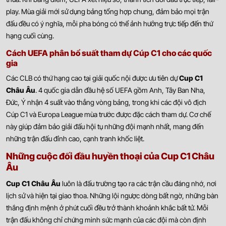
play. Mùa giải mới sử dụng bảng tổng hợp chung, đảm bảo mọi trận
đấu đều có ý nghĩa, mỗi pha bóng có thể ảnh hưởng trực tiếp đến thứ
hạng cuối cùng.
Cách UEFA phân bổ suất tham dự Cúp C1 cho các quốc
gia
Các CLB có thứ hạng cao tại giải quốc nội được ưu tiên dự
Cup C1
Châu Âu
. 4 quốc gia dẫn đầu hệ số UEFA gồm Anh, Tây Ban Nha,
Đức, Ý nhận 4 suất vào thẳng vòng bảng, trong khi các đội vô địch
Cúp C1 và Europa League mùa trước được đặc cách tham dự. Cơ chế
này giúp đảm bảo giải đấu hội tụ những đội mạnh nhất, mang đến
những trận đấu đỉnh cao, cạnh tranh khốc liệt.
Những cuộc đối đầu huyền thoại của Cup C1 Châu
Âu
Cup C1 Châu Âu
luôn là đấu trường tạo ra các trận cầu đáng nhớ, nơi
lịch sử và hiện tại giao thoa. Những lội ngược dòng bất ngờ, những bàn
thắng định mệnh ở phút cuối đều trở thành khoảnh khắc bất tử. Mỗi
trận đấu không chỉ chứng minh sức mạnh của các đội mà còn định