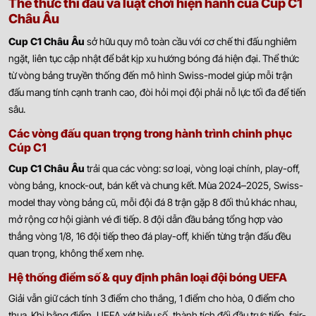
Thể thức thi đấu và luật chơi hiện hành của Cup C1
Châu Âu
Cup C1 Châu Âu
sở hữu quy mô toàn cầu với cơ chế thi đấu nghiêm
ngặt, liên tục cập nhật để bắt kịp xu hướng bóng đá hiện đại. Thể thức
từ vòng bảng truyền thống đến mô hình Swiss-model giúp mỗi trận
đấu mang tính cạnh tranh cao, đòi hỏi mọi đội phải nỗ lực tối đa để tiến
sâu.
Các vòng đấu quan trọng trong hành trình chinh phục
Cúp C1
Cup C1 Châu Âu
trải qua các vòng: sơ loại, vòng loại chính, play-off,
vòng bảng, knock-out, bán kết và chung kết. Mùa 2024–2025, Swiss-
model thay vòng bảng cũ, mỗi đội đá 8 trận gặp 8 đối thủ khác nhau,
mở rộng cơ hội giành vé đi tiếp. 8 đội dẫn đầu bảng tổng hợp vào
thẳng vòng 1/8, 16 đội tiếp theo đá play-off, khiến từng trận đấu đều
quan trọng, không thể xem nhẹ.
Hệ thống điểm số & quy định phân loại đội bóng UEFA
Giải vẫn giữ cách tính 3 điểm cho thắng, 1 điểm cho hòa, 0 điểm cho
thua. Khi bằng điểm, UEFA xét hiệu số, thành tích đối đầu trực tiếp, fair-