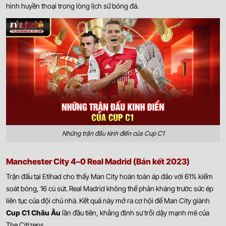
hình huyền thoại trong lòng lịch sử bóng đá.
Những trận đấu kinh điển của Cup C1
Manchester City 4–0 Real Madrid (Bán kết 2023)
Trận đấu tại Etihad cho thấy Man City hoàn toàn áp đảo với 61% kiểm
soát bóng, 16 cú sút. Real Madrid không thể phản kháng trước sức ép
liên tục của đội chủ nhà. Kết quả này mở ra cơ hội để Man City giành
Cup C1 Châu Âu
lần đầu tiên, khẳng định sự trỗi dậy mạnh mẽ của
The Citizens.