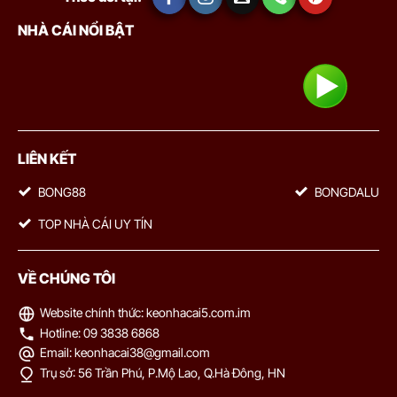
NHÀ CÁI NỔI BẬT
LIÊN KẾT
BONG88
BONGDALU
TOP NHÀ CÁI UY TÍN
VỀ CHÚNG TÔI
Website chính thức: keonhacai5.com.im
Hotline: 09 3838 6868
Email:
keonhacai38@gmail.com
Trụ sở: 56 Trần Phú, P.Mộ Lao, Q.Hà Đông, HN