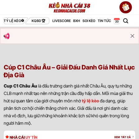
Bỏ
qua
nội
TỶ LỆ KÈO
KQBD
LIVESCORE
BXH
SOI KÈO
TIN TỨC
dung
Cúp C1 Châu Âu – Giải Đấu Danh Giá Nhất Lục
Địa Già
Cup C1 Châu Âu
là đấu trường danh giá nhất Châu Âu, quy tụ những
CLB mạnh nhất tạo nên những trận cầu đầy hấp dẫn. Mỗi mùa giải thu
hút sự quan tâm của giới chuyên môn nhờ
tỷ lệ kèo
đa dạng, giúp
phân tích cơ hội chiến thắng chính xác. Giải đấu là nơi ghi danh các
nhà vô địch, lưu giữ những khoảnh khắc lịch sử khó quên trong lòng
người hâm mộ.
NHÀ CÁI
UY TÍN
XEM TẤT CẢ