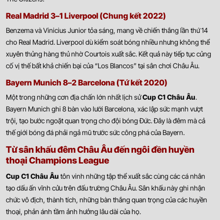
Real Madrid 3–1 Liverpool (Chung kết 2022)
Benzema và Vinicius Junior tỏa sáng, mang về chiến thắng lần thứ 14
cho Real Madrid. Liverpool dù kiểm soát bóng nhiều nhưng không thể
xuyên thủng hàng thủ nhờ Courtois xuất sắc. Kết quả này tiếp tục củng
cố vị thế bất khả chiến bại của “Los Blancos” tại sân chơi Châu Âu.
Bayern Munich 8–2 Barcelona (Tứ kết 2020)
Một trong những cơn địa chấn lớn nhất lịch sử
Cup C1 Châu Âu
.
Bayern Munich ghi 8 bàn vào lưới Barcelona, xác lập sức mạnh vượt
trội, tạo bước ngoặt quan trọng cho đội bóng Đức. Đây là đêm mà cả
thế giới bóng đá phải ngả mũ trước sức công phá của Bayern.
Từ sân khấu đêm Châu Âu đến ngôi đền huyền
thoại Champions League
Cup C1 Châu Âu
tôn vinh những tập thể xuất sắc cùng các cá nhân
tạo dấu ấn vĩnh cửu trên đấu trường Châu Âu. Sân khấu này ghi nhận
chức vô địch, thành tích, những bàn thắng quan trọng của các huyền
thoại, phản ánh tầm ảnh hưởng lâu dài của họ.