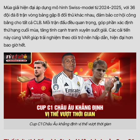
Mùa giải hiện đại áp dụng mô hình Swiss-model từ 2024–2025, với 36
đội đá 8 trận vòng bảng gặp 8 đối thủ khác nhau, đảm bảo cơ hội công
bằng cho tất cả CLB. Mỗi trận đấu đều quan trọng, góp phần xác định
thứ hạng cuối mùa, tăng tính cạnh tranh xuyên suốt giải. Các cải tiến
này cùng VAR giúp trải nghiệm theo dõi trở nên hấp dẫn, hiện đại hơn
bao giờ hết.
Cup C1 Châu Âu khẳng định vị thế vượt thời gian