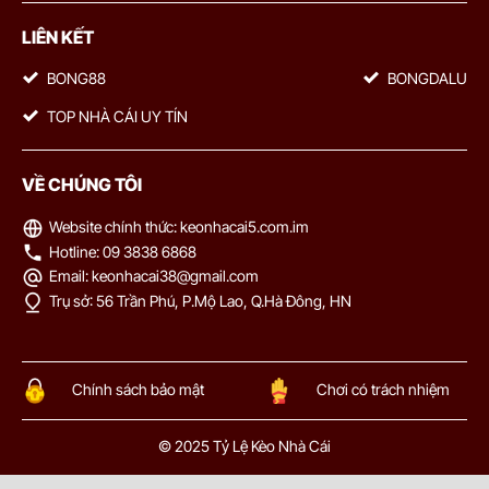
LIÊN KẾT
BONG88
BONGDALU
TOP NHÀ CÁI UY TÍN
VỀ CHÚNG TÔI
Website chính thức: keonhacai5.com.im
Hotline: 09 3838 6868
Email:
keonhacai38@gmail.com
Trụ sở: 56 Trần Phú, P.Mộ Lao, Q.Hà Đông, HN
Chính sách bảo mật
Chơi có trách nhiệm
© 2025 Tỷ Lệ Kèo Nhà Cái