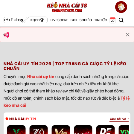
Bỏ
qua
nội
TỶ LỆ KÈO
KQBD
LIVESCORE
BXH
SOI KÈO
TIN TỨC
dung
NHÀ CÁI UY TÍN 2026 | TOP TRANG CÁ CƯỢC TỶ LỆ KÈO
CHUẨN
Chuyên mục
Nhà cái uy tín
cung cấp danh sách những trang cá cược
được đánh giá cao nhất hiện nay, dựa trên nhiều tiêu chí khắt khe.
Người chơi có thể tham khảo review chi tiết về giấy phép hoạt động,
mức độ an toàn, chính sách bảo mật, tốc độ nạp rút và đặc biệt là
Tỷ lệ
kèo nhà cái
NHÀ CÁI
UY TÍN
XEM TẤT CẢ