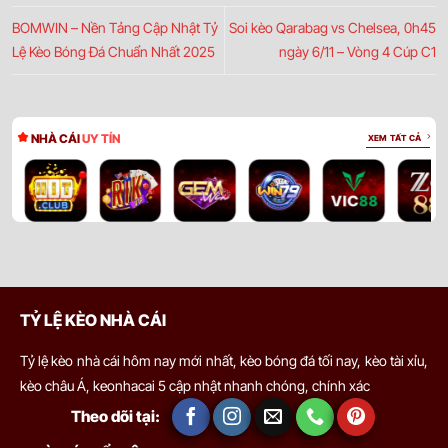
BOMWIN – Nền Tảng Cập Nhật Tỷ
Soi kèo Qarabag vs Chelsea, 0h45
Lệ Kèo Bóng Đá Chuẩn Nhất 2025
ngày 6/11 – Vòng 4 Cúp C1
NHÀ CÁI
UY TÍN
XEM TẤT CẢ
TỶ LỆ KÈO NHÀ CÁI
Tỷ lệ kèo nhà cái hôm nay mới nhất, kèo bóng đá tối nay, kèo tài xỉu,
kèo châu Á, keonhacai 5 cập nhật nhanh chóng, chính xác
Theo dõi tại: