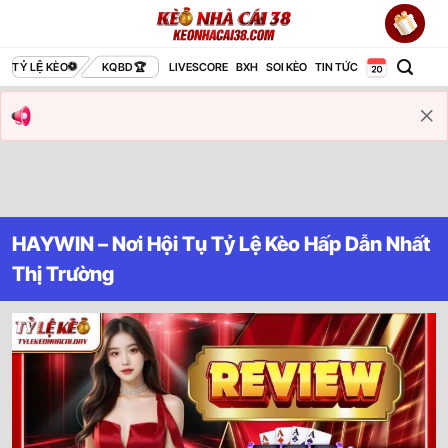
Bỏ
qua
nội
TỶ LỆ KÈO
KQBD
LIVESCORE
BXH
SOI KÈO
TIN TỨC
dung
HAYWIN – Nơi Hội Tụ Tỷ Lệ Kèo Hấp Dẫn Nhất
Thị Trường