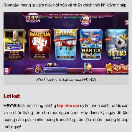
lần/ngày, mang lại cảm giác hồi hộp và phấn khích mỗi khi đăng nhập.
Kho khuyến mãi bất tận của HAYWIN
Lời kết
HAYWIN
là một trong những
top nhà cái
uy tín
minh bạch, odds cao
và cơ hội thắng lớn cho mọi người chơi. Hãy đăng ký ngay để tận
hưởng cảm giác chiến thắng trong từng trận cầu, nhận thưởng khủng
mỗi ngày!