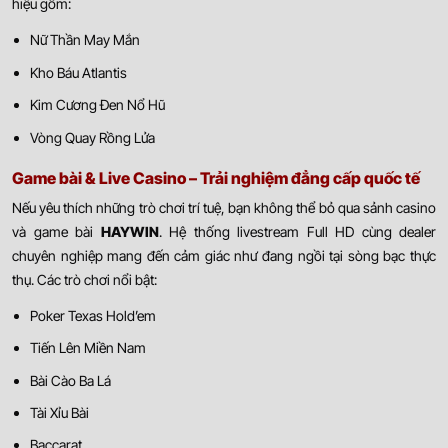
hiệu gồm:
Nữ Thần May Mắn
Kho Báu Atlantis
Kim Cương Đen Nổ Hũ
Vòng Quay Rồng Lửa
Game bài & Live Casino – Trải nghiệm đẳng cấp quốc tế
Nếu yêu thích những trò chơi trí tuệ, bạn không thể bỏ qua sảnh casino
và game bài
HAYWIN
. Hệ thống livestream Full HD cùng dealer
chuyên nghiệp mang đến cảm giác như đang ngồi tại sòng bạc thực
thụ. Các trò chơi nổi bật:
Poker Texas Hold’em
Tiến Lên Miền Nam
Bài Cào Ba Lá
Tài Xỉu Bài
Baccarat