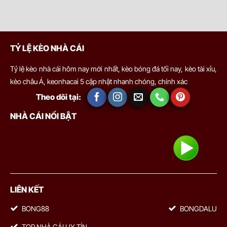
TỶ LỆ KÈO NHÀ CÁI
Tỷ lệ kèo nhà cái hôm nay mới nhất, kèo bóng đá tối nay, kèo tài xỉu,
kèo châu Á, keonhacai 5 cập nhật nhanh chóng, chính xác
Theo dõi tại:
NHÀ CÁI NỔI BẬT
LIÊN KẾT
BONG88
BONGDALU
TOP NHÀ CÁI UY TÍN