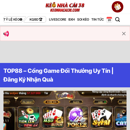
Bỏ
qua
nội
TỶ LỆ KÈO
KQBD
LIVESCORE
BXH
SOI KÈO
TIN TỨC
dung
TOP88 – Cổng Game Đổi Thưởng Uy Tín |
Đăng Ký Nhận Quà