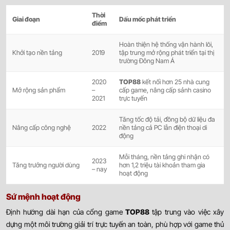
Thời
Giai đoạn
Dấu mốc phát triển
điểm
Hoàn thiện hệ thống vận hành lõi,
Khởi tạo nền tảng
2019
tập trung mở rộng phát triển tại thị
trường Đông Nam Á
2020
TOP88
kết nối hơn 25 nhà cung
Mở rộng sản phẩm
–
cấp game, nâng cấp sảnh casino
2021
trực tuyến
Tăng tốc độ tải, đồng bộ dữ liệu đa
Nâng cấp công nghệ
2022
nền tảng cả PC lẫn điện thoại di
động
Mỗi tháng, nền tảng ghi nhận có
2023
Tăng trưởng người dùng
hơn 1,2 triệu tài khoản tham gia
– nay
hoạt động
Sứ mệnh hoạt động
Định hướng dài hạn của cổng game
TOP88
tập trung vào việc xây
dựng một môi trường giải trí trực tuyến an toàn, phù hợp với game thủ