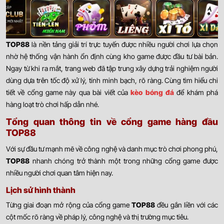
TOP88
là nền tảng giải trí trực tuyến được nhiều người chơi lựa chọn
nhờ hệ thống vận hành ổn định cùng kho game được đầu tư bài bản.
Ngay từ khi ra mắt, trang web đã tập trung xây dựng trải nghiệm người
dùng dựa trên tốc độ xử lý, tính minh bạch, rõ ràng. Cùng tìm hiểu chi
tiết về cổng game này qua bài viết của
kèo bóng đá
để khám phá
hàng loạt trò chơi hấp dẫn nhé.
Tổng quan thông tin về cổng game hàng đầu
TOP88
Với sự đầu tư mạnh mẽ về công nghệ và danh mục trò chơi phong phú,
TOP88
nhanh chóng trở thành một trong những cổng game được
nhiều người chơi quan tâm hiện nay.
Lịch sử hình thành
Từng giai đoạn mở rộng của cổng game
TOP88
đều gắn liền với các
cột mốc rõ ràng về pháp lý, công nghệ và thị trường mục tiêu.