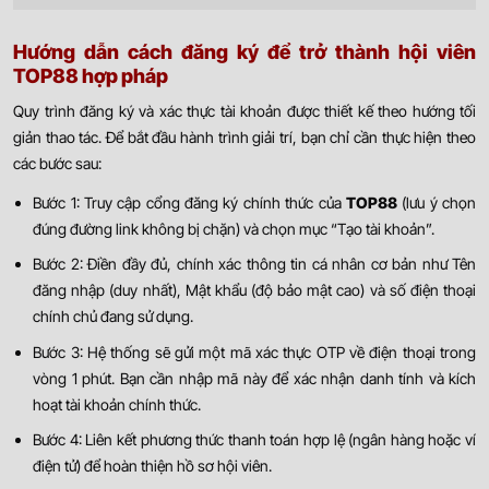
Hướng dẫn cách đăng ký để trở thành hội viên
TOP88 hợp pháp
Quy trình đăng ký và xác thực tài khoản được thiết kế theo hướng tối
giản thao tác. Để bắt đầu hành trình giải trí, bạn chỉ cần thực hiện theo
các bước sau:
Bước 1: Truy cập cổng đăng ký chính thức của
TOP88
(lưu ý chọn
đúng đường link không bị chặn) và chọn mục “Tạo tài khoản”.
Bước 2: Điền đầy đủ, chính xác thông tin cá nhân cơ bản như Tên
đăng nhập (duy nhất), Mật khẩu (độ bảo mật cao) và số điện thoại
chính chủ đang sử dụng.
Bước 3: Hệ thống sẽ gửi một mã xác thực OTP về điện thoại trong
vòng 1 phút. Bạn cần nhập mã này để xác nhận danh tính và kích
hoạt tài khoản chính thức.
Bước 4: Liên kết phương thức thanh toán hợp lệ (ngân hàng hoặc ví
điện tử) để hoàn thiện hồ sơ hội viên.