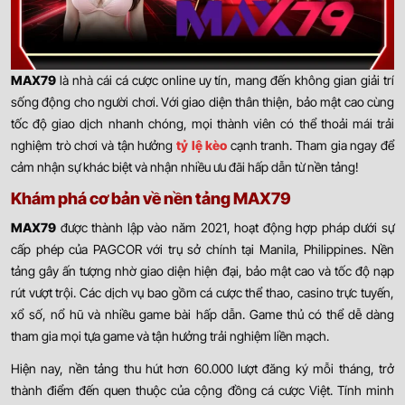
MAX79
là nhà cái cá cược online uy tín, mang đến không gian giải trí
sống động cho người chơi. Với giao diện thân thiện, bảo mật cao cùng
tốc độ giao dịch nhanh chóng, mọi thành viên có thể thoải mái trải
nghiệm trò chơi và tận hưởng
tỷ lệ kèo
cạnh tranh. Tham gia ngay để
cảm nhận sự khác biệt và nhận nhiều ưu đãi hấp dẫn từ nền tảng!
Khám phá cơ bản về nền tảng MAX79
MAX79
được thành lập vào năm 2021, hoạt động hợp pháp dưới sự
cấp phép của PAGCOR với trụ sở chính tại Manila, Philippines. Nền
tảng gây ấn tượng nhờ giao diện hiện đại, bảo mật cao và tốc độ nạp
rút vượt trội. Các dịch vụ bao gồm cá cược thể thao, casino trực tuyến,
xổ số, nổ hũ và nhiều game bài hấp dẫn. Game thủ có thể dễ dàng
tham gia mọi tựa game và tận hưởng trải nghiệm liền mạch.
Hiện nay, nền tảng thu hút hơn 60.000 lượt đăng ký mỗi tháng, trở
thành điểm đến quen thuộc của cộng đồng cá cược Việt. Tính minh