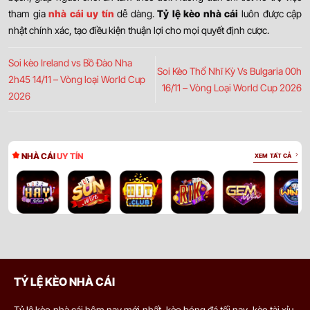
tham gia
nhà cái uy tín
dễ dàng.
Tỷ lệ kèo nhà cái
luôn được cập
nhật chính xác, tạo điều kiện thuận lợi cho mọi quyết định cược.
Soi kèo Ireland vs Bồ Đào Nha
Soi Kèo Thổ Nhĩ Kỳ Vs Bulgaria 00h
2h45 14/11 – Vòng loại World Cup
16/11 – Vòng Loại World Cup 2026
2026
NHÀ CÁI
UY TÍN
XEM TẤT CẢ
TỶ LỆ KÈO NHÀ CÁI
Tỷ lệ kèo nhà cái hôm nay mới nhất, kèo bóng đá tối nay, kèo tài xỉu,