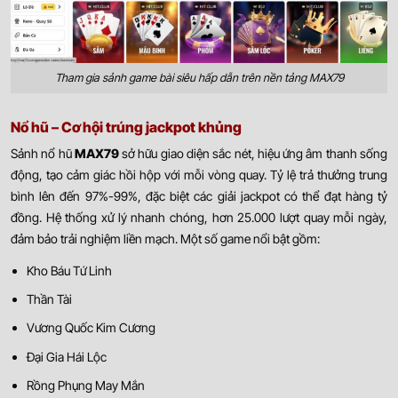
Tham gia sảnh game bài siêu hấp dẫn trên nền tảng MAX79
Nổ hũ – Cơ hội trúng jackpot khủng
Sảnh nổ hũ
MAX79
sở hữu giao diện sắc nét, hiệu ứng âm thanh sống
động, tạo cảm giác hồi hộp với mỗi vòng quay. Tỷ lệ trả thưởng trung
bình lên đến 97%-99%, đặc biệt các giải jackpot có thể đạt hàng tỷ
đồng. Hệ thống xử lý nhanh chóng, hơn 25.000 lượt quay mỗi ngày,
đảm bảo trải nghiệm liền mạch. Một số game nổi bật gồm:
Kho Báu Tứ Linh
Thần Tài
Vương Quốc Kim Cương
Đại Gia Hái Lộc
Rồng Phụng May Mắn