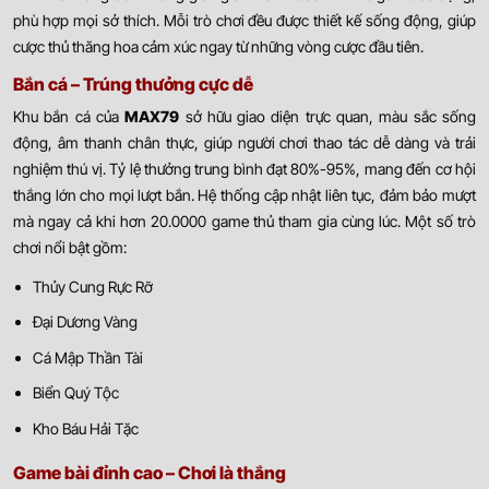
phù hợp mọi sở thích. Mỗi trò chơi đều được thiết kế sống động, giúp
cược thủ thăng hoa cảm xúc ngay từ những vòng cược đầu tiên
.
Bắn cá – Trúng thưởng cực dễ
Khu bắn cá của
MAX79
sở hữu giao diện trực quan, màu sắc sống
động, âm thanh chân thực, giúp người chơi thao tác dễ dàng và trải
nghiệm thú vị. Tỷ lệ thưởng trung bình đạt 80%-95%, mang đến cơ hội
thắng lớn cho mọi lượt bắn. Hệ thống cập nhật liên tục, đảm bảo mượt
mà ngay cả khi hơn 20.0000 game thủ tham gia cùng lúc. Một số trò
chơi nổi bật gồm:
Thủy Cung Rực Rỡ
Đại Dương Vàng
Cá Mập Thần Tài
Biển Quý Tộc
Kho Báu Hải Tặc
Game bài đỉnh cao – Chơi là thắng