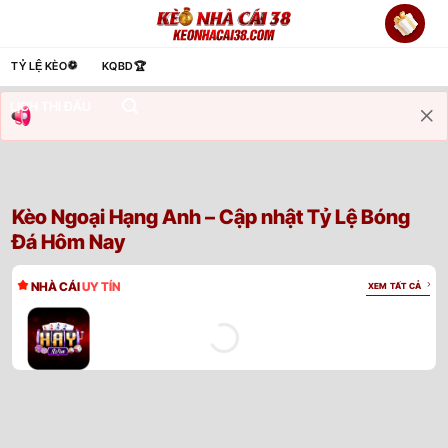
Bỏ
qua
nội
TỶ LỆ KÈO
KQBD
LIVESCORE
BXH
SOI KÈO
TIN TỨC
dung
Kèo Ngoại Hạng Anh – Cập nhật Tỷ Lệ Bóng
Đá Hôm Nay
NHÀ CÁI
UY TÍN
XEM TẤT CẢ