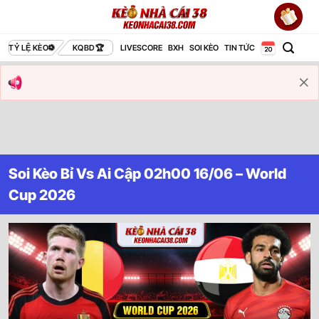
Bỏ
qua
nội
TỶ LỆ KÈO
KQBD
LIVESCORE
BXH
SOI KÈO
TIN TỨC
dung
Soi Kèo Bỉ Vs Ai Cập 02h00 16/06 – World
Cup 2026