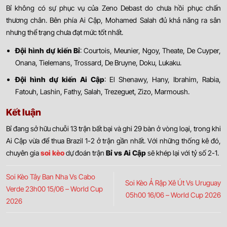
Bỉ không có sự phục vụ của Zeno Debast do chưa hồi phục chấn
thương chân. Bên phía Ai Cập, Mohamed Salah đủ khả năng ra sân
nhưng thể trạng chưa đạt mức tốt nhất.
Đội hình dự kiến Bỉ
: Courtois, Meunier, Ngoy, Theate, De Cuyper,
Onana, Tielemans, Trossard, De Bruyne, Doku, Lukaku.
Đội hình dự kiến Ai Cập
: El Shenawy, Hany, Ibrahim, Rabia,
Fatouh, Lashin, Fathy, Salah, Trezeguet, Zizo, Marmoush.
Kết luận
Bỉ đang sở hữu chuỗi 13 trận bất bại và ghi 29 bàn ở vòng loại, trong khi
Ai Cập vừa để thua Brazil 1-2 ở trận gần nhất. Với những thống kê đó,
chuyên gia
soi kèo
dự đoán trận
Bỉ vs Ai Cập
sẽ khép lại với tỷ số 2-1.
Soi Kèo Tây Ban Nha Vs Cabo
Soi Kèo Ả Rập Xê Út Vs Uruguay
Verde 23h00 15/06 – World Cup
05h00 16/06 – World Cup 2026
2026