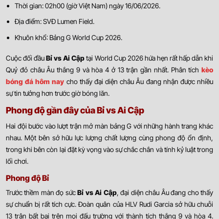
Thời gian: 02h00 (giờ Việt Nam) ngày 16/06/2026.
Địa điểm: SVĐ Lumen Field.
Khuôn khổ: Bảng G World Cup 2026.
Cuộc đối đầu
Bỉ vs Ai Cập
tại World Cup 2026 hứa hẹn rất hấp dẫn khi
Quỷ đỏ châu Âu thắng 9 và hòa 4 ở 13 trận gần nhất. Phân tích
kèo
bóng đá hôm nay
cho thấy đại diện châu Âu đang nhận được nhiều
sự tin tưởng hơn trước giờ bóng lăn.
Phong độ gần đây của Bỉ vs Ai Cập
Hai đội bước vào lượt trận mở màn bảng G với những hành trang khác
nhau. Một bên sở hữu lực lượng chất lượng cùng phong độ ổn định,
trong khi bên còn lại đặt kỳ vọng vào sự chắc chắn và tính kỷ luật trong
lối chơi.
Phong độ Bỉ
Trước thềm màn đọ sức
Bỉ vs Ai Cập
, đại diện châu Âu đang cho thấy
sự chuẩn bị rất tích cực. Đoàn quân của HLV Rudi Garcia sở hữu chuỗi
13 trận bất bại trên mọi đấu trường với thành tích thắng 9 và hòa 4.