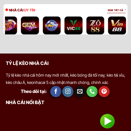
NHÀ CÁI
UY TÍN
XEM TẤT CẢ
TỶ LỆ KÈO NHÀ CÁI
Tỷ lệ kèo nhà cái hôm nay mới nhất, kèo bóng đá tối nay, kèo tài xỉu,
kèo châu Á, keonhacai 5 cập nhật nhanh chóng, chính xác
Theo dõi tại:
NHÀ CÁI NỔI BẬT