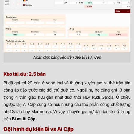
Nhận định bảng kèo trận đấu Bỉ vs Ai Cập
Kèo tài xỉu: 2.5 bàn
Bỉ đã ghi tới 29 bàn ở vòng loại và thường xuyên tạo ra thế trận tấn
công áp đảo trước các đối thủ dưới cơ. Ngoài ra, họ cũng ghi 13 bàn
trong 4 trận giao hữu gần nhất dưới thời HLV Rudi Garcia. Ở chiều
ngược lại, Ai Cập cũng sở hữu những cầu thủ phản công chất lượng
như Salah hay Marmoush. Vì vậy, chuyên gia dự đán tài sẽ nổ trong
trận
Bỉ vs Ai Cập.
Đội hình dự kiến Bỉ vs Ai Cập