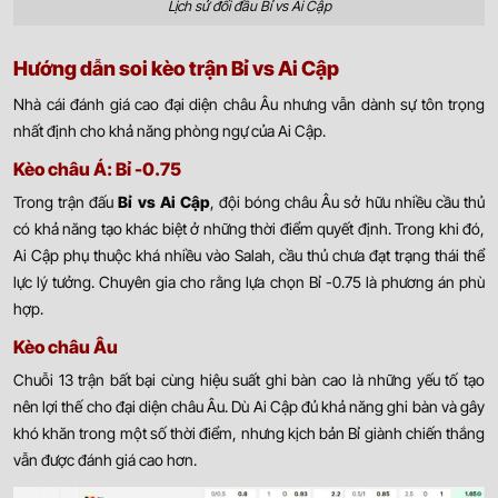
Lịch sử đối đầu Bỉ vs Ai Cập
Hướng dẫn soi kèo trận Bỉ vs Ai Cập
Nhà cái đánh giá cao đại diện châu Âu nhưng vẫn dành sự tôn trọng
nhất định cho khả năng phòng ngự của Ai Cập.
Kèo châu Á: Bỉ -0.75
Trong trận đấu
Bỉ vs Ai Cập
, đội bóng châu Âu sở hữu nhiều cầu thủ
có khả năng tạo khác biệt ở những thời điểm quyết định. Trong khi đó,
Ai Cập phụ thuộc khá nhiều vào Salah, cầu thủ chưa đạt trạng thái thể
lực lý tưởng. Chuyên gia cho rằng lựa chọn Bỉ -0.75 là phương án phù
hợp.
Kèo châu Âu
Chuỗi 13 trận bất bại cùng hiệu suất ghi bàn cao là những yếu tố tạo
nên lợi thế cho đại diện châu Âu. Dù Ai Cập đủ khả năng ghi bàn và gây
khó khăn trong một số thời điểm, nhưng kịch bản Bỉ giành chiến thắng
vẫn được đánh giá cao hơn.